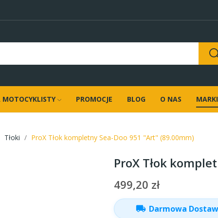
 MOTOCYKLISTY
PROMOCJE
BLOG
O NAS
MARKI
Tłoki
ProX Tłok kompletny Sea-Doo 951 "Art" (89.00mm)
ProX Tłok komplet
499,20 zł
local_shipping
Darmowa Dosta