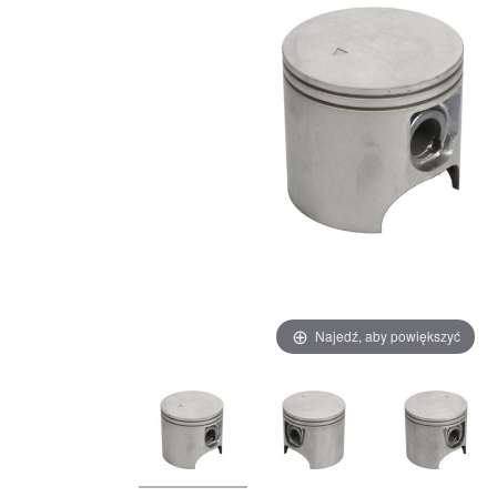
Najedź, aby powiększyć