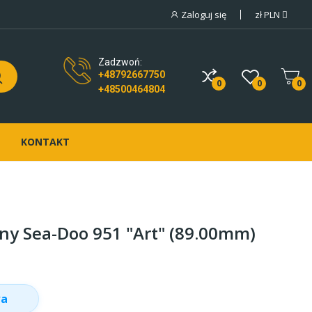
Zaloguj się
zł
PLN
Zadzwoń:
+48792667750
0
0
0
+48500464804
KONTAKT
ny Sea-Doo 951 "Art" (89.00mm)
wa