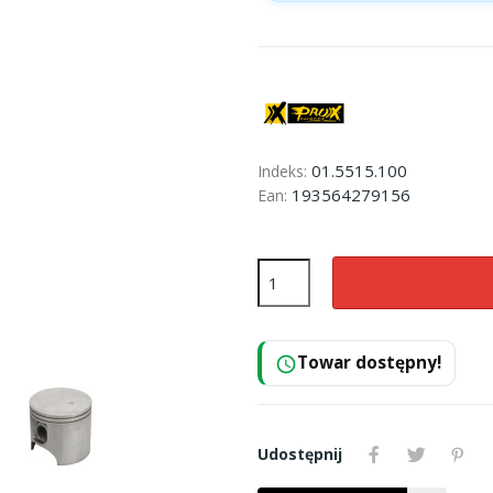
01.5515.100
Indeks:
193564279156
Ean:
Towar dostępny!
schedule
Udostępnij