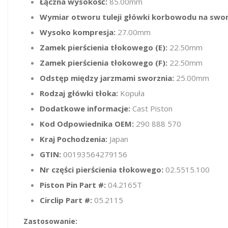
Łączna wysokość:
85.00mm
Wymiar otworu tuleji główki korbowodu na swo
Wysoko kompresja:
27.00mm
Zamek pierścienia tłokowego (E):
22.50mm
Zamek pierścienia tłokowego (F):
22.50mm
Odstęp między jarzmami sworznia:
25.00mm
Rodzaj główki tłoka:
Kopuła
Dodatkowe informacje:
Cast Piston
Kod Odpowiednika OEM:
290 888 570
Kraj Pochodzenia:
Japan
GTIN:
00193564279156
Nr części pierścienia tłokowego:
02.5515.100
Piston Pin Part #:
04.2165T
Circlip Part #:
05.2115
Zastosowanie: