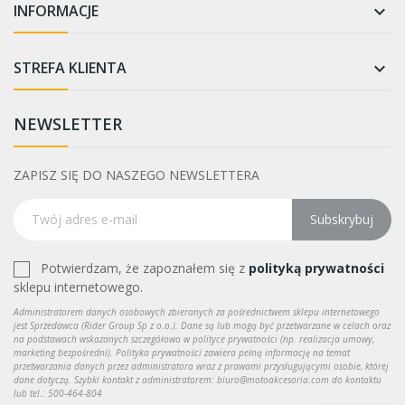
INFORMACJE

STREFA KLIENTA

NEWSLETTER
ZAPISZ SIĘ DO NASZEGO NEWSLETTERA
Subskrybuj
Potwierdzam, że zapoznałem się z
polityką prywatności
sklepu internetowego.
Administratorem danych osobowych zbieranych za pośrednictwem sklepu internetowego
jest Sprzedawca (Rider Group Sp z o.o.). Dane są lub mogą być przetwarzane w celach oraz
na podstawach wskazanych szczegółowo w polityce prywatności (np. realizacja umowy,
marketing bezpośredni). Polityka prywatności zawiera pełną informację na temat
przetwarzania danych przez administratora wraz z prawami przysługującymi osobie, której
dane dotyczą. Szybki kontakt z administratorem: biuro@motoakcesoria.com do kontaktu
lub tel.: 500-464-804