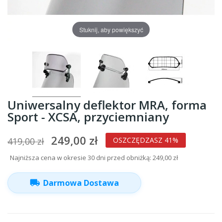
Stuknij, aby powiększyć
Uniwersalny deflektor MRA, forma
Sport - XCSA, przyciemniany
249,00 zł
419,00 zł
OSZCZĘDZASZ 41%
Najniższa cena w okresie 30 dni przed obniżką:
249,00 zł
local_shipping
Darmowa Dostawa