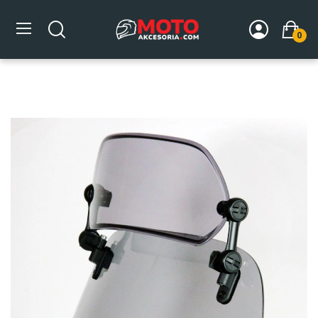
0
Strona główna
DLA MOTOCYKLA
Szyby
Deflektory
Uniwersalny deflektor MRA, forma Sport - XCSA, przyciemniany