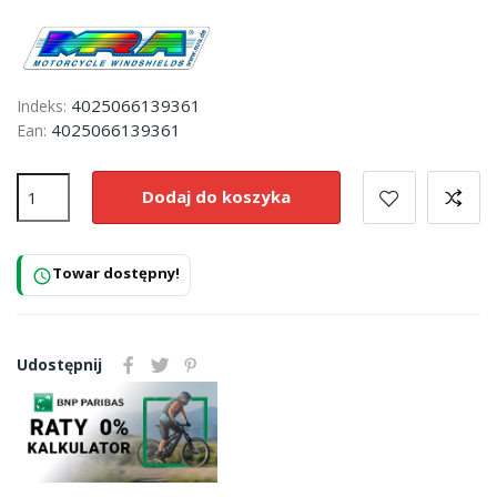
4025066139361
Indeks:
4025066139361
Ean:
Dodaj do koszyka
Towar dostępny!
schedule
Udostępnij