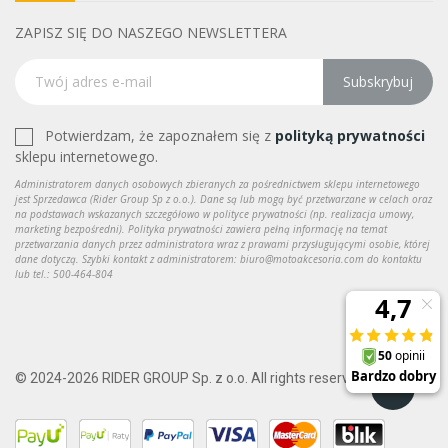
ZAPISZ SIĘ DO NASZEGO NEWSLETTERA
Subskrybuj
Potwierdzam, że zapoznałem się z
polityką prywatności
sklepu internetowego.
Administratorem danych osobowych zbieranych za pośrednictwem sklepu internetowego
jest Sprzedawca (Rider Group Sp z o.o.). Dane są lub mogą być przetwarzane w celach oraz
na podstawach wskazanych szczegółowo w polityce prywatności (np. realizacja umowy,
marketing bezpośredni). Polityka prywatności zawiera pełną informację na temat
przetwarzania danych przez administratora wraz z prawami przysługującymi osobie, której
dane dotyczą. Szybki kontakt z administratorem: biuro@motoakcesoria.com do kontaktu
lub tel.: 500-464-804
© 2024-2026 RIDER GROUP Sp. z o.o. All rights reserved.