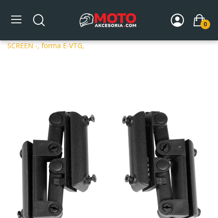
0
Strona główna
DLA MOTOCYKLA
Szyby
Deflektory
Szyba motocyklowa MRA HINGES FOR VARIO TOURING
SCREEN -, forma E-VTG,