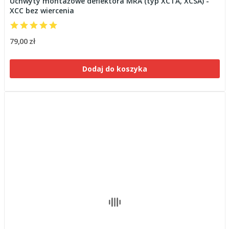
Uchwyty montażowe deflektora MRA (typ XCTA, XCSA) -
XCC bez wiercenia
79,00 zł
Dodaj do koszyka