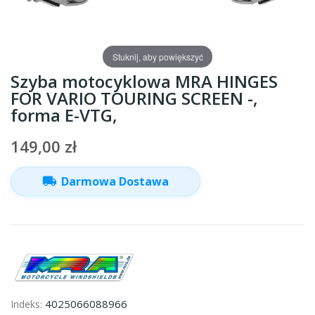
Stuknij, aby powiększyć
Szyba motocyklowa MRA HINGES
FOR VARIO TOURING SCREEN -,
forma E-VTG,
149,00 zł
local_shipping
Darmowa Dostawa
4025066088966
Indeks: