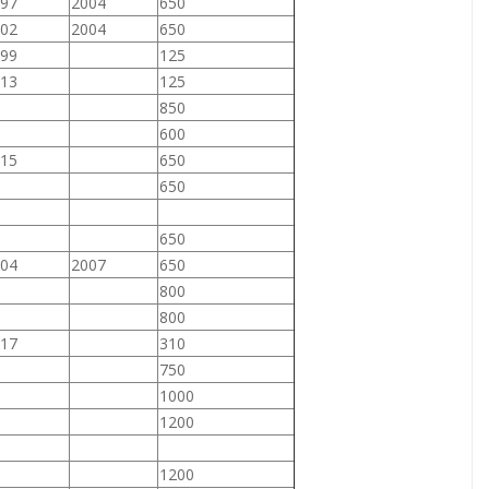
97
2004
650
02
2004
650
99
125
13
125
850
600
15
650
650
650
04
2007
650
800
800
17
310
750
1000
1200
1200