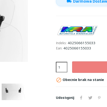
local_shipping
Darmowa Dosta
4025066155033
Indeks:
4025066155033
Ean:

Obecnie brak na stanie
Udostępnij