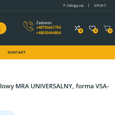
Zaloguj się
zł
PLN
Zadzwoń:
+48792667750
0
0
0
+48500464804
KONTAKT
klowy MRA UNIVERSALNY, forma VSA-