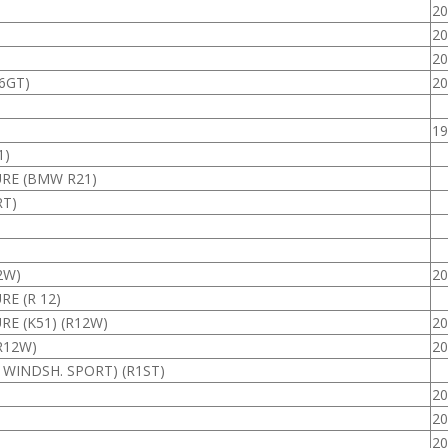
20
20
20
16GT)
20
19
1)
URE (BMW R21)
RT)
2W)
20
RE (R 12)
RE (K51) (R12W)
20
R12W)
20
R WINDSH. SPORT) (R1ST)
20
20
20