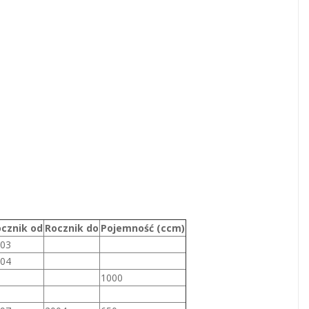
cznik od
Rocznik do
Pojemność (ccm)
03
04
1000