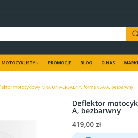
 MOTOCYKLISTY
PROMOCJE
BLOG
O NAS
MARKI
flektor motocyklowy MRA UNIVERSALNY, forma VSA-A, bezbarwny
Deflektor motocy
A, bezbarwny
419,00 zł