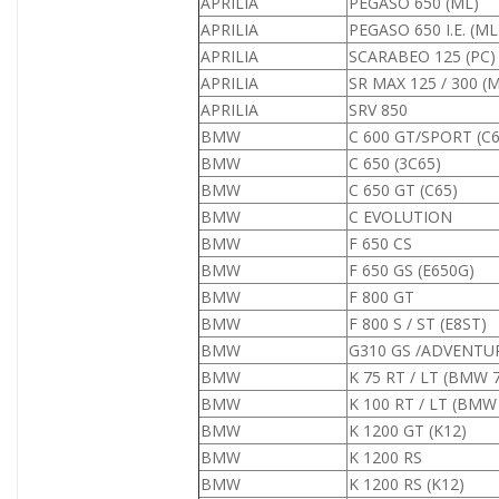
APRILIA
PEGASO 650 (ML)
APRILIA
PEGASO 650 I.E. (ML
APRILIA
SCARABEO 125 (PC)
APRILIA
SR MAX 125 / 300 (M
APRILIA
SRV 850
BMW
C 600 GT/SPORT (C6
BMW
C 650 (3C65)
BMW
C 650 GT (C65)
BMW
C EVOLUTION
BMW
F 650 CS
BMW
F 650 GS (E650G)
BMW
F 800 GT
BMW
F 800 S / ST (E8ST)
BMW
G310 GS /ADVENTU
BMW
K 75 RT / LT (BMW 
BMW
K 100 RT / LT (BMW
BMW
K 1200 GT (K12)
BMW
K 1200 RS
BMW
K 1200 RS (K12)