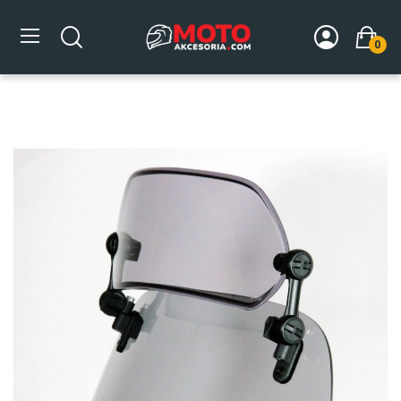
0
Strona główna
DLA MOTOCYKLA
Szyby
Deflektory
Uniwersalny deflektor MRA, forma Sport - XCSA, bezbarwny