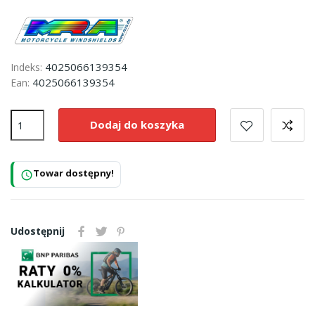
4025066139354
Indeks:
4025066139354
Ean:
Dodaj do koszyka
Towar dostępny!
schedule
Udostępnij