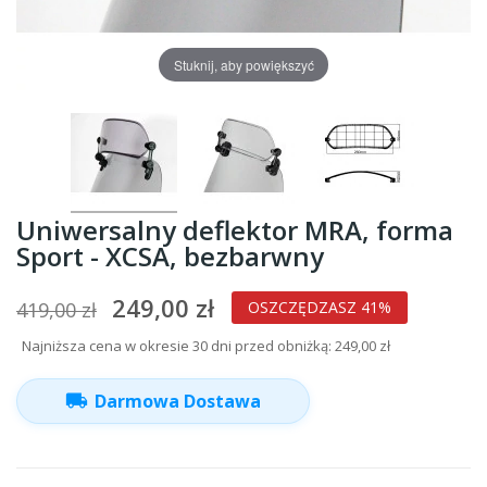
Stuknij, aby powiększyć
Uniwersalny deflektor MRA, forma
Sport - XCSA, bezbarwny
249,00 zł
419,00 zł
OSZCZĘDZASZ 41%
Najniższa cena w okresie 30 dni przed obniżką:
249,00 zł
local_shipping
Darmowa Dostawa