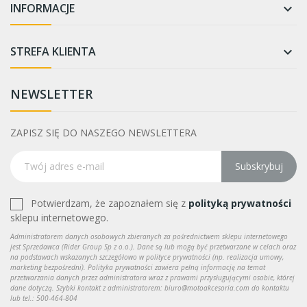
INFORMACJE

STREFA KLIENTA

NEWSLETTER
ZAPISZ SIĘ DO NASZEGO NEWSLETTERA
Subskrybuj
Potwierdzam, że zapoznałem się z
polityką prywatności
sklepu internetowego.
Administratorem danych osobowych zbieranych za pośrednictwem sklepu internetowego
jest Sprzedawca (Rider Group Sp z o.o.). Dane są lub mogą być przetwarzane w celach oraz
na podstawach wskazanych szczegółowo w polityce prywatności (np. realizacja umowy,
marketing bezpośredni). Polityka prywatności zawiera pełną informację na temat
przetwarzania danych przez administratora wraz z prawami przysługującymi osobie, której
dane dotyczą. Szybki kontakt z administratorem: biuro@motoakcesoria.com do kontaktu
lub tel.: 500-464-804