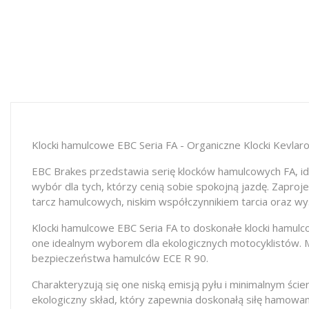
Klocki hamulcowe EBC Seria FA - Organiczne Klocki Kevlar
EBC Brakes przedstawia serię klocków hamulcowych FA, ide
wybór dla tych, którzy cenią sobie spokojną jazdę. Zaproj
tarcz hamulcowych, niskim współczynnikiem tarcia oraz wy
Klocki hamulcowe EBC Seria FA to doskonałe klocki hamulc
one idealnym wyborem dla ekologicznych motocyklistów. Mo
bezpieczeństwa hamulców ECE R 90.
Charakteryzują się one niską emisją pyłu i minimalnym ści
ekologiczny skład, który zapewnia doskonałą siłę hamowan