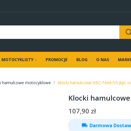
 MOTOCYKLISTY
PROMOCJE
BLOG
O NAS
MARKI
ki hamulcowe motocyklowe
Klocki hamulcowe EBC FA067/3 (kpl. na
Klocki hamulcowe E
107,90 zł
local_shipping
Darmowa Dosta