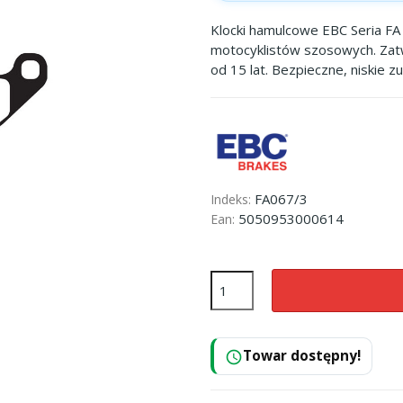
Klocki hamulcowe EBC Seria FA 
motocyklistów szosowych. Zat
od 15 lat. Bezpieczne, niskie z
FA067/3
Indeks:
5050953000614
Ean:
Towar dostępny!
schedule