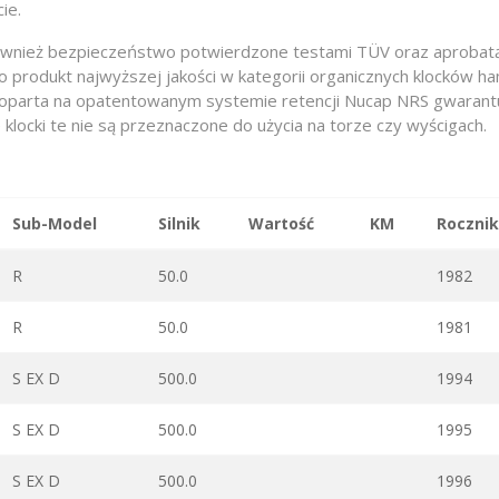
ie.
e również bezpieczeństwo potwierdzone testami TÜV oraz aproba
o produkt najwyższej jakości w kategorii organicznych klocków 
a oparta na opatentowanym systemie retencji Nucap NRS gwarantu
 klocki te nie są przeznaczone do użycia na torze czy wyścigach.
Sub-Model
Silnik
Wartość
KM
Rocznik
R
50.0
1982
R
50.0
1981
S EX D
500.0
1994
S EX D
500.0
1995
S EX D
500.0
1996