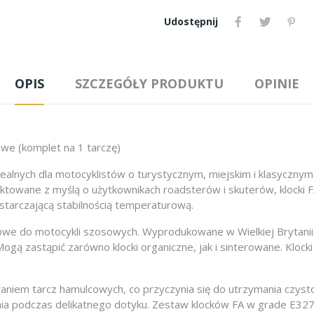
Udostępnij
OPIS
SZCZEGÓŁY PRODUKTU
OPINIE
owe (komplet na 1 tarczę)
alnych dla motocyklistów o turystycznym, miejskim i klasycznym 
ektowane z myślą o użytkownikach roadsterów i skuterów, klocki F
starczającą stabilnością temperaturową.
owe do motocykli szosowych. Wyprodukowane w Wielkiej Brytanii, 
gą zastąpić zarówno klocki organiczne, jak i sinterowane. Klock
eraniem tarcz hamulcowych, co przyczynia się do utrzymania czyst
ia podczas delikatnego dotyku. Zestaw klocków FA w grade E327 