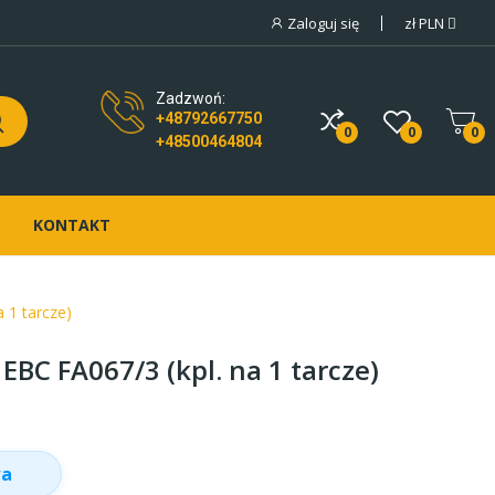
Zaloguj się
zł
PLN
Zadzwoń:
+48792667750
0
0
0
+48500464804
KONTAKT
 1 tarcze)
BC FA067/3 (kpl. na 1 tarcze)
wa