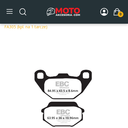
0
Strona główna
DLA MOTOCYKLA
Układ hamulcowy
Klocki hamulcowe motocyklowe
Klocki hamulcowe EBC
FA305 (kpl. na 1 tarcze)