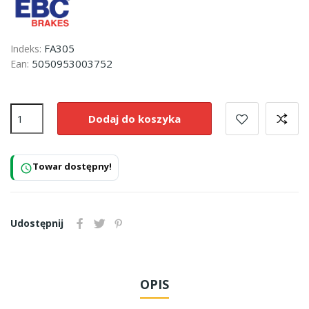
FA305
Indeks:
5050953003752
Ean:
Dodaj do koszyka
Towar dostępny!
schedule
Udostępnij
OPIS