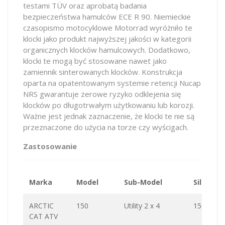
testami TÜV oraz aprobatą badania
bezpieczeństwa hamulców ECE R 90. Niemieckie
czasopismo motocyklowe Motorrad wyróżniło te
klocki jako produkt najwyższej jakości w kategorii
organicznych klocków hamulcowych. Dodatkowo,
klocki te mogą być stosowane nawet jako
zamiennik sinterowanych klocków. Konstrukcja
oparta na opatentowanym systemie retencji Nucap
NRS gwarantuje zerowe ryzyko odklejenia się
klocków po długotrwałym użytkowaniu lub korozji.
Ważne jest jednak zaznaczenie, że klocki te nie są
przeznaczone do użycia na torze czy wyścigach.
Zastosowanie
Marka
Model
Sub-Model
Silnik
ARCTIC
150
Utility 2 x 4
150.0
CAT ATV