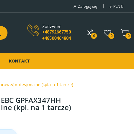
Zaloguj się
zł
PLN
Zadzwoń:
+48792667750
0
0
0
+48500464804
KONTAKT
owe/profesjonalne (kpl. na 1 tarcze)
e EBC GPFAX347HH
ne (kpl. na 1 tarcze)