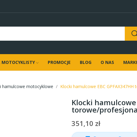
 MOTOCYKLISTY
PROMOCJE
BLOG
O NAS
MARKI
ki hamulcowe motocyklowe
Klocki hamulcowe EBC GPFAX347HH tor
Klocki hamulcow
torowe/profesjonal
351,10 zł