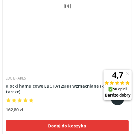
EBC BRAKES
Klocki hamulcowe EBC FA129HH wzmacniane (kpl. na 1
tarcze)
162,80 zł
Dodaj do koszyka