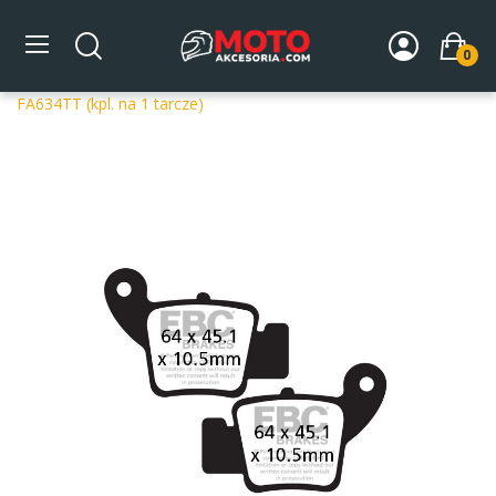
0
Strona główna
DLA MOTOCYKLA
Układ hamulcowy
Klocki hamulcowe motocyklowe
Klocki hamulcowe EBC
FA634TT (kpl. na 1 tarcze)