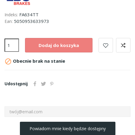
FA634TT
Indeks:
5050953633973
Ean:
Dodaj do koszyka

Obecnie brak na stanie
Udostępnij
Powiadom mnie kiedy będzie dostępny