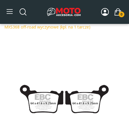
0
Strona główna
DLA MOTOCYKLA
Układ hamulcowy
Klocki hamulcowe motocyklowe
Klocki hamulcowe EBC
MXS368 off-road wyczynowe (kpl. na 1 tarcze)