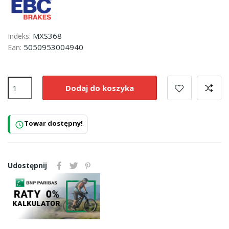
MXS368
Indeks:
5050953004940
Ean:
Dodaj do koszyka
Towar dostępny!
schedule
Udostępnij