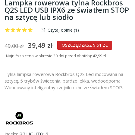
Lampka rowerowa tylna Rockbros
Q2S LED USB IPX6 ze światłem STOP
na sztycę lub siodło
Czytaj opinie (
1
)
39,49 zł
49,00 zł
OSZCZĘDZASZ 9,51 ZŁ
Najniższa cena w okresie 30 dni przed obniżką:
42,99 zł
Tylna lampka rowerowa Rockbros Q2S Led mocowana na
sztycę. 5 trybów świecenia, bardzo lekka, wodoodporna.
Wbudowany inteligentny czujnik ruchu ze światłem STOP.
RB.LIGHT016
Indeks: