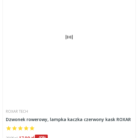
ROXAR TECH
Dzwonek rowerowy, lampka kaczka czerwony kask ROXAR
17,99 zł
-40%
29,99 zł