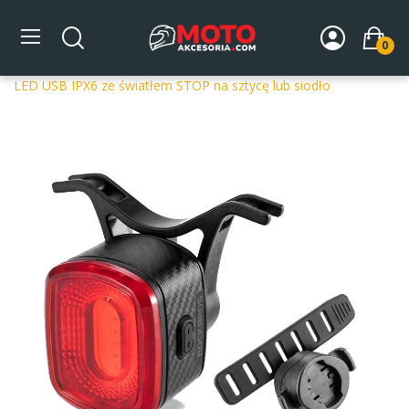
0
Strona główna
AKCESORIA ROWEROWE
Akcesoria
Lampki rowerowe
Lampka rowerowa tylna Rockbros Q2S
LED USB IPX6 ze światłem STOP na sztycę lub siodło