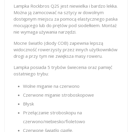
Lampka Rockbros Q2S jest niewielka i bardzo lekka.
Można ją zamocować na sztycy w dowolnym
dostępnym miejscu za pomocą elastycznego paska
mocującego lub do prętów pod siodełkiem. Montaż
nie wymaga używania narzędzi.
Mocne światło (diody COB) zapewnia lepszą
widoczność rowerzysty przez innych użytkowników
drogi a przy tym nie zwiększa masy roweru.
Lampka posiada 5 trybów świecenia oraz pamięć
ostatniego trybu:
Wolne miganie na czerwono
Czerwone miganie stroboskopowe
Błysk
Przełączanie stroboskopu na
czerwono/niebiesko/fioletowo
Czerwone światło ciągłe.