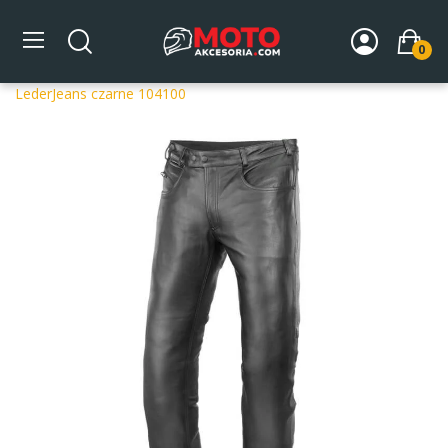
0
Strona główna
DLA MOTOCYKLISTY
Odzież
Spodnie
motocyklowe
Spodnie motocyklowe skórzane damskie BUSE
LederJeans czarne 104100