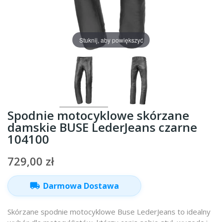
Stuknij, aby powiększyć
Spodnie motocyklowe skórzane
damskie BUSE LederJeans czarne
104100
729,00 zł
local_shipping
Darmowa Dostawa
Skórzane spodnie motocyklowe Buse LederJeans to idealny