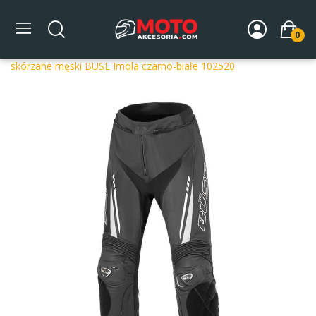
0
Strona główna
DLA MOTOCYKLISTY
Odzież
Spodnie
motocyklowe
Spodnie skórzane
Spodnie motocyklowe
skórzane męski BUSE Imola czarno-białe 102520