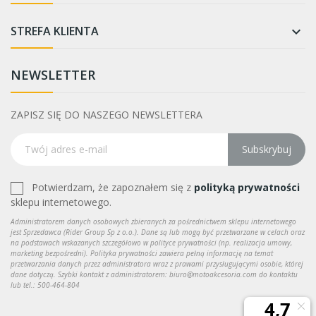
STREFA KLIENTA

NEWSLETTER
ZAPISZ SIĘ DO NASZEGO NEWSLETTERA
Subskrybuj
Potwierdzam, że zapoznałem się z
polityką prywatności
sklepu internetowego.
Administratorem danych osobowych zbieranych za pośrednictwem sklepu internetowego
jest Sprzedawca (Rider Group Sp z o.o.). Dane są lub mogą być przetwarzane w celach oraz
na podstawach wskazanych szczegółowo w polityce prywatności (np. realizacja umowy,
marketing bezpośredni). Polityka prywatności zawiera pełną informację na temat
przetwarzania danych przez administratora wraz z prawami przysługującymi osobie, której
dane dotyczą. Szybki kontakt z administratorem: biuro@motoakcesoria.com do kontaktu
lub tel.: 500-464-804