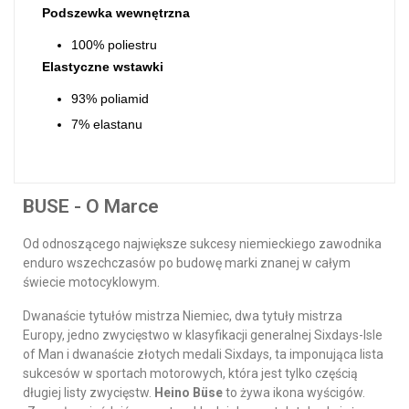
Podszewka wewnętrzna
100% poliestru
Elastyczne wstawki
93% poliamid
7% elastanu
BUSE - O Marce
Od odnoszącego największe sukcesy niemieckiego zawodnika
enduro wszechczasów po budowę marki znanej w całym
świecie motocyklowym.
Dwanaście tytułów mistrza Niemiec, dwa tytuły mistrza
Europy, jedno zwycięstwo w klasyfikacji generalnej Sixdays-Isle
of Man i dwanaście złotych medali Sixdays, ta imponująca lista
sukcesów w sportach motorowych, która jest tylko częścią
długiej listy zwycięstw.
Heino Büse
to żywa ikona wyścigów.