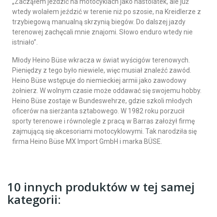
„Zacząłem jeździć na motocyklach jako nastolatek, ale już
wtedy wolałem jeździć w terenie niż po szosie, na Kreidlerze z
trzybiegową manualną skrzynią biegów. Do dalszej jazdy
terenowej zachęcali mnie znajomi. Słowo enduro wtedy nie
istniało”.
Młody Heino Büse wkracza w świat wyścigów terenowych.
Pieniędzy z tego było niewiele, więc musiał znaleźć zawód.
Heino Büse wstępuje do niemieckiej armii jako zawodowy
żołnierz. W wolnym czasie może oddawać się swojemu hobby.
Heino Büse zostaje w Bundeswehrze, gdzie szkoli młodych
oficerów na sierżanta sztabowego. W 1982 roku porzucił
sporty terenowe i równolegle z pracą w Barras założył firmę
zajmującą się akcesoriami motocyklowymi. Tak narodziła się
firma Heino Büse MX Import GmbH i marka BÜSE.
10 innych produktów w tej samej
kategorii: