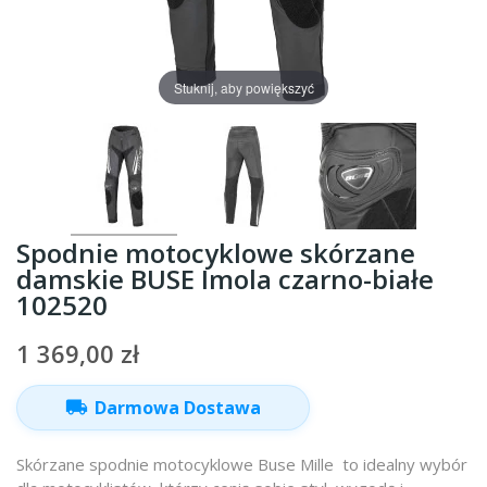
Stuknij, aby powiększyć
Spodnie motocyklowe skórzane
damskie BUSE Imola czarno-białe
102520
1 369,00 zł
local_shipping
Darmowa Dostawa
Skórzane spodnie motocyklowe Buse Mille to idealny wybór