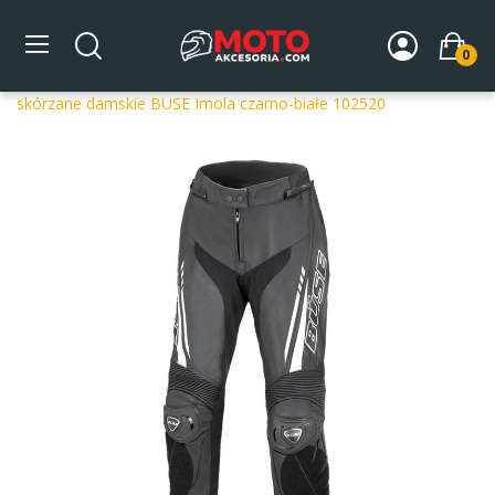
0
Strona główna
DLA MOTOCYKLISTY
Odzież
Spodnie
motocyklowe
Spodnie skórzane
Spodnie motocyklowe
skórzane damskie BUSE Imola czarno-białe 102520