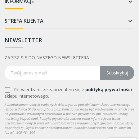
INFORMACJE

STREFA KLIENTA

NEWSLETTER
ZAPISZ SIĘ DO NASZEGO NEWSLETTERA
Subskrybuj
Potwierdzam, że zapoznałem się z
polityką prywatności
sklepu internetowego.
Administratorem danych osobowych zbieranych za pośrednictwem sklepu internetowego
jest Sprzedawca (Rider Group Sp z o.o.). Dane są lub mogą być przetwarzane w celach oraz
na podstawach wskazanych szczegółowo w polityce prywatności (np. realizacja umowy,
marketing bezpośredni). Polityka prywatności zawiera pełną informację na temat
przetwarzania danych przez administratora wraz z prawami przysługującymi osobie, której
dane dotyczą. Szybki kontakt z administratorem: biuro@motoakcesoria.com do kontaktu
lub tel.: 500-464-804