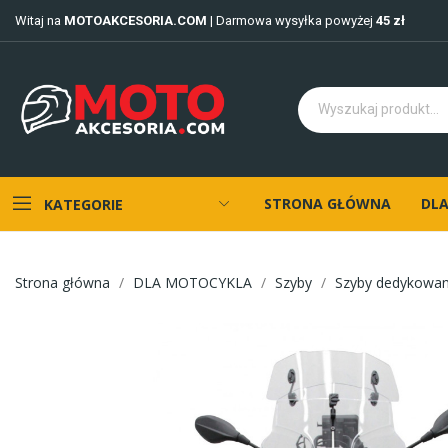
Witaj na
MOTOAKCESORIA.COM
| Darmowa wysyłka powyżej
45 zł
STRONA GŁÓWNA
DLA
KATEGORIE
Strona główna
DLA MOTOCYKLA
Szyby
Szyby dedykowa