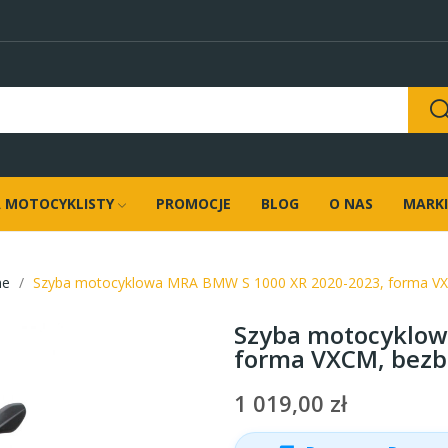
 MOTOCYKLISTY
PROMOCJE
BLOG
O NAS
MARKI
ne
Szyba motocyklowa MRA BMW S 1000 XR 2020-2023, forma V
Szyba motocyklow
forma VXCM, bez
1 019,00 zł