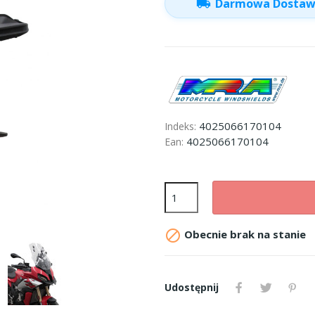
local_shipping
Darmowa Dosta
4025066170104
Indeks:
4025066170104
Ean:

Obecnie brak na stanie
Udostępnij