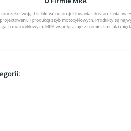
O Firmie MRA
zpoczęła swoją działalność od projektowania i dostarczania ow
 projektowaniu i produkcji szyb motocyklowych. Produkty są najwy
cigach motocyklowych. MRA współpracuje z niemieckimi jak i m
gorii: