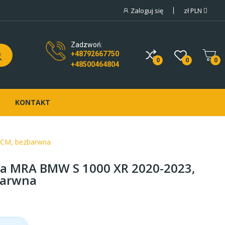
Zaloguj się
zł
PLN
Zadzwoń:
+48792667750
0
0
0
+48500464804
KONTAKT
XCM, bezbarwna
a MRA BMW S 1000 XR 2020-2023,
barwna