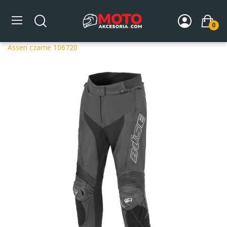
0
Strona główna
DLA MOTOCYKLISTY
Odzież
Spodnie
motocyklowe
Spodnie motocyklowe skórzane damskie BUSE
Assen czarne 106720