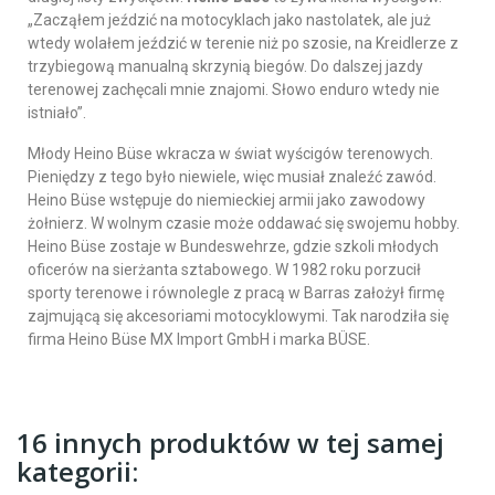
„Zacząłem jeździć na motocyklach jako nastolatek, ale już
wtedy wolałem jeździć w terenie niż po szosie, na Kreidlerze z
trzybiegową manualną skrzynią biegów. Do dalszej jazdy
terenowej zachęcali mnie znajomi. Słowo enduro wtedy nie
istniało”.
Młody Heino Büse wkracza w świat wyścigów terenowych.
Pieniędzy z tego było niewiele, więc musiał znaleźć zawód.
Heino Büse wstępuje do niemieckiej armii jako zawodowy
żołnierz. W wolnym czasie może oddawać się swojemu hobby.
Heino Büse zostaje w Bundeswehrze, gdzie szkoli młodych
oficerów na sierżanta sztabowego. W 1982 roku porzucił
sporty terenowe i równolegle z pracą w Barras założył firmę
zajmującą się akcesoriami motocyklowymi. Tak narodziła się
firma Heino Büse MX Import GmbH i marka BÜSE.
16 innych produktów w tej samej
kategorii: