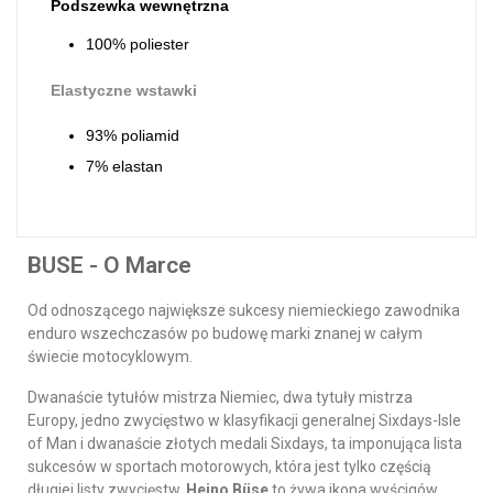
Podszewka wewnętrzna
100% poliester
Elastyczne wstawki
93% poliamid
7% elastan
BUSE - O Marce
Od odnoszącego największe sukcesy niemieckiego zawodnika
enduro wszechczasów po budowę marki znanej w całym
świecie motocyklowym.
Dwanaście tytułów mistrza Niemiec, dwa tytuły mistrza
Europy, jedno zwycięstwo w klasyfikacji generalnej Sixdays-Isle
of Man i dwanaście złotych medali Sixdays, ta imponująca lista
sukcesów w sportach motorowych, która jest tylko częścią
długiej listy zwycięstw.
Heino Büse
to żywa ikona wyścigów.