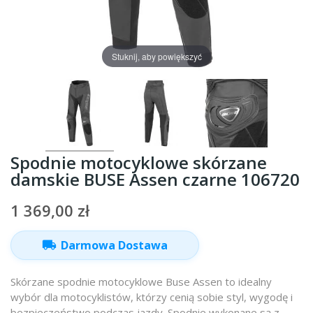
Stuknij, aby powiększyć
Spodnie motocyklowe skórzane
damskie BUSE Assen czarne 106720
1 369,00 zł
local_shipping
Darmowa Dostawa
Skórzane spodnie motocyklowe Buse Assen to idealny
wybór dla motocyklistów, którzy cenią sobie styl, wygodę i
bezpieczeństwo podczas jazdy. Spodnie wykonane są z